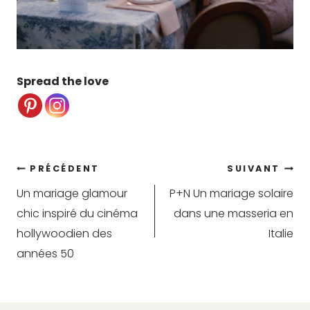
Spread the love
Navigation
PRÉCÉDENT
SUIVANT
Un mariage glamour
P+N Un mariage solaire
de
chic inspiré du cinéma
dans une masseria en
l’article
hollywoodien des
Italie
années 50