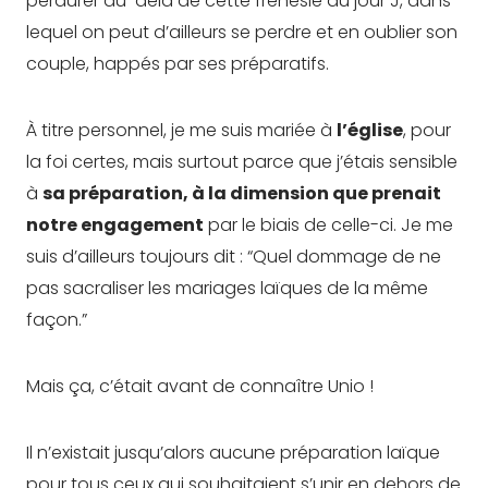
perdurer au-delà de cette frénésie du jour J, dans
lequel on peut d’ailleurs se perdre et en oublier son
couple, happés par ses préparatifs.
À titre personnel, je me suis mariée à
l’église
, pour
la foi certes, mais surtout parce que j’étais sensible
à
sa préparation, à la dimension que prenait
notre engagement
par le biais de celle-ci. Je me
suis d’ailleurs toujours dit : “Quel dommage de ne
pas sacraliser les mariages laïques de la même
façon.”
Mais ça, c’était avant de connaître Unio !
Il n’existait jusqu’alors aucune préparation laïque
pour tous ceux qui souhaitaient s’unir en dehors de