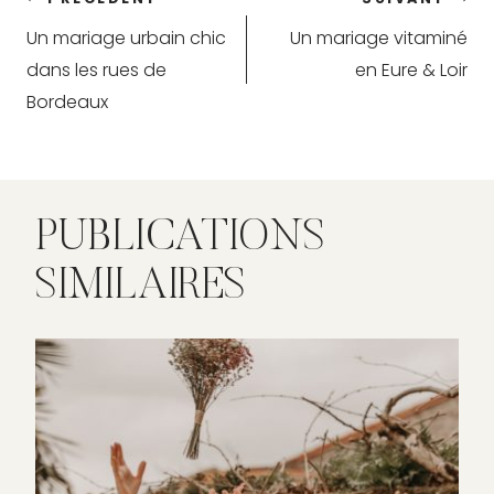
Navigation
Un mariage urbain chic
Un mariage vitaminé
de
dans les rues de
en Eure & Loir
l’article
Bordeaux
PUBLICATIONS
SIMILAIRES