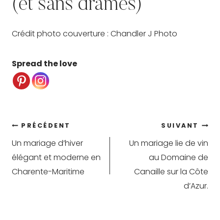
(et sans drames)
Crédit photo couverture : Chandler J Photo
Spread the love
Navigation
PRÉCÉDENT
SUIVANT
Un mariage d’hiver
Un mariage lie de vin
de
élégant et moderne en
au Domaine de
l’article
Charente-Maritime
Canaille sur la Côte
d’Azur.