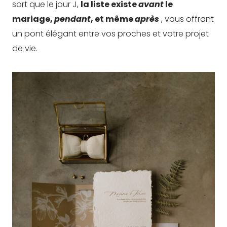
sort que le jour J,
la liste existe
avant
le
mariage,
pendant
, et même
après
, vous offrant
un pont élégant entre vos proches et votre projet
de vie.