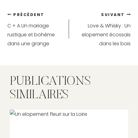
Navigation
PRÉCÉDENT
SUIVANT
C + A Un mariage
Love & Whisky : Un
de
rustique et bohème
elopement écossais
l’article
dans une grange
dans les bois
PUBLICATIONS
SIMILAIRES